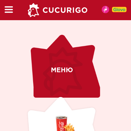
КАТАЛОГ
МЕНЮ
MENIU DE VARA
КУРОЧКА
БУРГЕР и ВРАП
KIDSBOX
МЕНЮ
МЕНЮ
КАПМИКС
САЛАТ
СНЭКИ
СОУСЫ
НАПИТКИ
КОФЕ