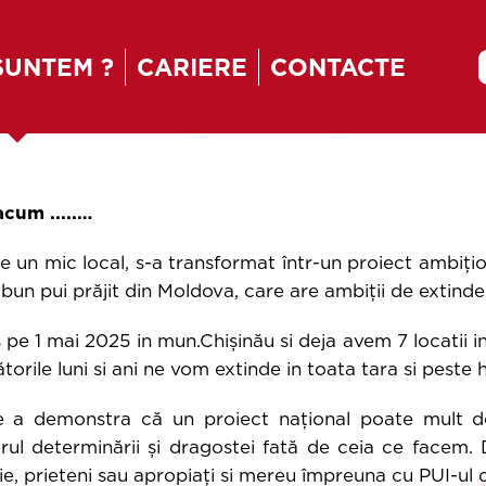
SUNTEM ?
CARIERE
CONTACTE
KIDSBOX
MENIURI
CUPMIX
SALATA
GARNITURI
SOS
cum .....…
 un mic local, s-a transformat într-un proiect ambiți
bun pui prăjit din Moldova, care are ambiții de extinde
 pe 1 mai 2025 in mun.Chișinău si deja avem 7 locatii in
torile luni si ani ne vom extinde in toata tara si peste h
 a demonstra că un proiect național poate mult dep
torul determinării și dragostei fată de ceia ce facem
ilie, prieteni sau apropiați si mereu împreuna cu PUI-ul 