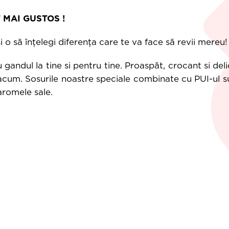
T MAI GUSTOS !
si o să înțelegi diferența care te va face să revii mereu!
gandul la tine si pentru tine. Proaspăt, crocant si deli
acum. Sosurile noastre speciale combinate cu PUI-ul s
 aromele sale.