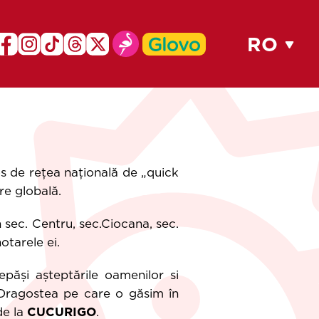
RO
URI
BAUTURI RECI
CAFEA
DESERT
os de rețea națională de „quick
re globală.
 sec. Centru, sec.Ciocana, sec.
otarele ei.
ăși așteptările oamenilor si
. Dragostea pe care o găsim în
de la
CUCURIGO
.