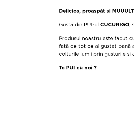
Delicios, proasp
ă
t si MUUUL
Gustă din PUI-ul
CUCURIGO
, 
Produsul noastru este facut cu 
fată de tot ce ai gustat pană 
colturile lumii prin gusturile si
Te PUI cu noi ?