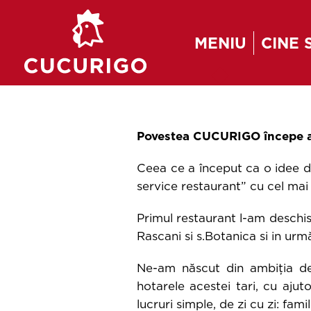
MENIU
CINE 
MENIU DE VARA
PUI
BURGER & WRAP
Povestea CUCURIGO începe a
Ceea ce a început ca o idee de
service restaurant” cu cel mai 
Primul restaurant l-am deschis
Rascani si s.Botanica si in urmă
Ne-am născut din ambiția de
hotarele acestei tari, cu aju
lucruri simple, de zi cu zi: fam